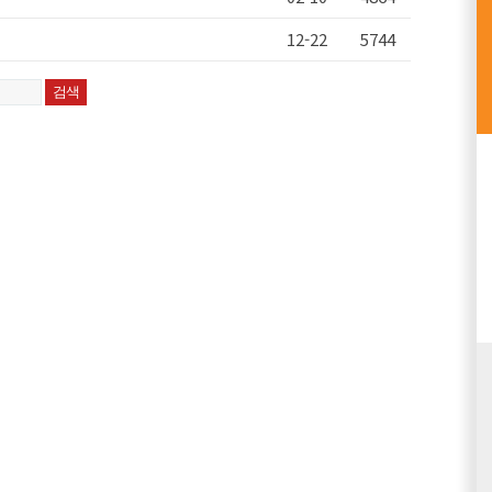
12-22
5744