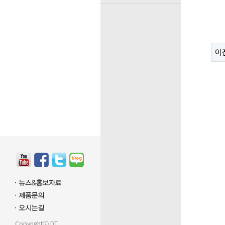
이
Copyrightⓒ DT.